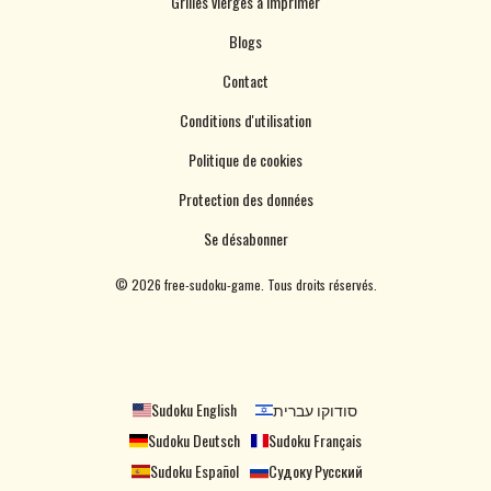
Grilles vierges à imprimer
Blogs
Contact
Conditions d'utilisation
Politique de cookies
Protection des données
Se désabonner
©
2026
free-sudoku-game. Tous droits réservés.
Sudoku English
סודוקו עברית
Sudoku Deutsch
Sudoku Français
Sudoku Español
Судоку Русский