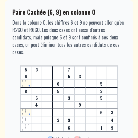
Paire Cachée {6, 9} en colonne 0
Dans la colonne 0, les chiffres 6 et 9 ne peuvent aller qu'en
R2C0 et R6C0. Les deux cases ont aussi d'autres
candidats, mais puisque 6 et 9 sont confinés à ces deux
cases, on peut éliminer tous les autres candidats de ces
cases.
5
3
7
6
5
3
1
2
6
5
7
9
8
5
3
6
3
5
4
9
1
2
6
3
5
7
9
1
2
3
9
4
5
7
2
3
6
1
9
5
7