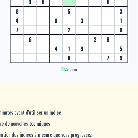
9
8
6
8
6
3
4
8
3
1
7
2
6
6
2
8
4
1
9
5
8
7
9
Solution
nutes avant d'utiliser un indice
dre de nouvelles techniques
isation des indices à mesure que vous progressez