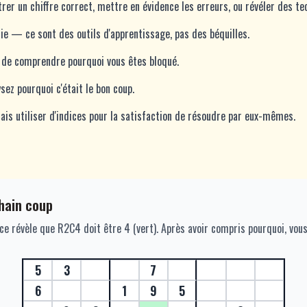
trer un chiffre correct, mettre en évidence les erreurs, ou révéler des te
nie — ce sont des outils d'apprentissage, pas des béquilles.
ez de comprendre pourquoi vous êtes bloqué.
ysez pourquoi c'était le bon coup.
ais utiliser d'indices pour la satisfaction de résoudre par eux-mêmes.
chain coup
ice révèle que R2C4 doit être 4 (vert). Après avoir compris pourquoi, vou
5
3
7
6
1
9
5